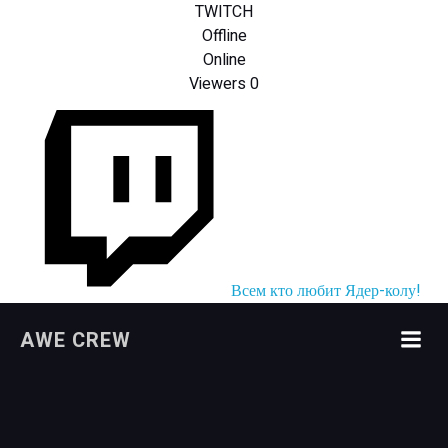
TWITCH
Offline
Online
Viewers
0
Всем кто любит Ядер-колу!
Перейти
AWE CREW
к
содержимому