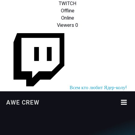
TWITCH
Offline
Online
Viewers
0
Всем кто любит Ядер-колу!
Перейти
AWE CREW
к
содержимому