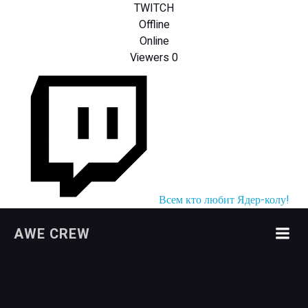
TWITCH
Offline
Online
Viewers
0
Всем кто любит Ядер-колу!
Перейти
AWE CREW
к
содержимому