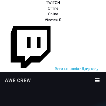
TWITCH
Offline
Online
Viewers
0
Всем кто любит Ядер-колу!
Перейти
AWE CREW
к
содержимому