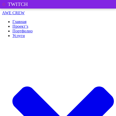
TWITCH
Перейти
AWE CREW
к
Главная
содержимому
Проект’s
Портфолио
Услуги